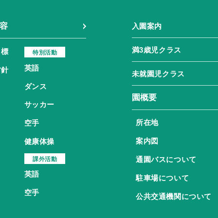
容
入園案内
満3歳児クラス
目標
特別活動
英語
方針
未就園児クラス
ダンス
園概要
サッカー
所在地
空手
案内図
健康体操
通園バスについて
課外活動
英語
駐車場について
空手
公共交通機関について